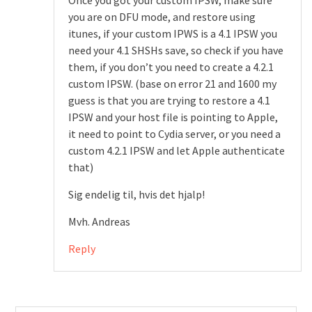
Once you got your custom IPSW, make sure
you are on DFU mode, and restore using
itunes, if your custom IPWS is a 4.1 IPSW you
need your 4.1 SHSHs save, so check if you have
them, if you don’t you need to create a 4.2.1
custom IPSW. (base on error 21 and 1600 my
guess is that you are trying to restore a 4.1
IPSW and your host file is pointing to Apple,
it need to point to Cydia server, or you need a
custom 4.2.1 IPSW and let Apple authenticate
that)
Sig endelig til, hvis det hjalp!
Mvh. Andreas
Reply