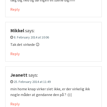
læg dig ned og dø ingen vil savne dig!!!!!!
Reply
Mikkel
says:
8. February 2014 at 10:06
Tak det virkede 😉
Reply
Jeanett
says:
25. February 2014 at 11:49
min home knap virker slet ikke, er der virkelig ikk
nogle måder at gendanne den på ? :(((
Reply