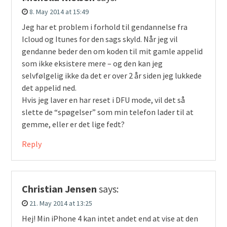
8. May 2014 at 15:49
Jeg har et problem i forhold til gendannelse fra
Icloud og Itunes for den sags skyld. Når jeg vil
gendanne beder den om koden til mit gamle appelid
som ikke eksistere mere – og den kan jeg
selvfølgelig ikke da det er over 2 år siden jeg lukkede
det appelid ned.
Hvis jeg laver en har reset i DFU mode, vil det så
slette de “spøgelser” som min telefon lader til at
gemme, eller er det lige fedt?
Reply
Christian Jensen
says:
21. May 2014 at 13:25
Hej! Min iPhone 4 kan intet andet end at vise at den