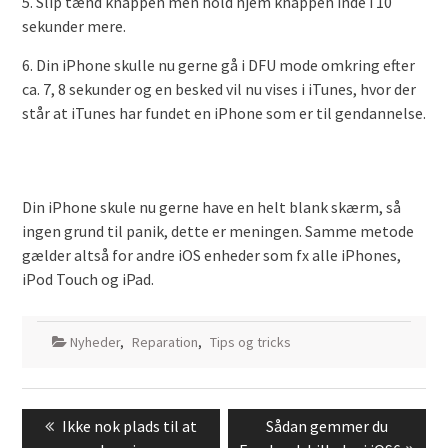
5. Slip tænd knappen men hold hjem knappen inde i 10
sekunder mere.
6. Din iPhone skulle nu gerne gå i DFU mode omkring efter
ca. 7, 8 sekunder og en besked vil nu vises i iTunes, hvor der
står at iTunes har fundet en iPhone som er til gendannelse.
Din iPhone skule nu gerne have en helt blank skærm, så
ingen grund til panik, dette er meningen. Samme metode
gælder altså for andre iOS enheder som fx alle iPhones,
iPod Touch og iPad.
Nyheder
,
Reparation
,
Tips og tricks
Post
Previous
Next
Ikke nok plads til at
Sådan gemmer du
navigation