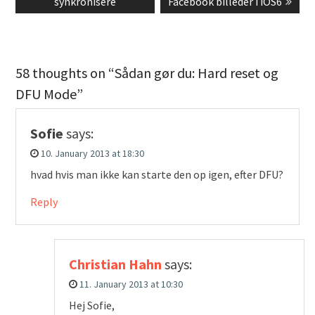
post:
post:
synkronisere
Facebook billeder i iOS6
58 thoughts on “Sådan gør du: Hard reset og
DFU Mode”
Sofie
says:
10. January 2013 at 18:30
hvad hvis man ikke kan starte den op igen, efter DFU?
Reply
Christian Hahn
says:
11. January 2013 at 10:30
Hej Sofie,