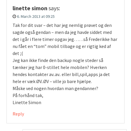
linette simon
says:
6. March 2013 at 09:25
Tak for dit svar – det har jeg nemlig prøvet og den
sagde også gendan – men da jeg havde siddet med
det i går i flere timer opgav jeg……så Frederikke har
nu fået en “tom” mobil tilbage og er rigtig ked af
det ;(
Jeg kan ikke finde den backup nogle steder så
tænker jeg har 0-stillet hele mobilen? Hverken
hendes kontakter av..av.. eller bill,spil,apps ja det
hele er væk ØV..ØV – ville jo bare hjælpe.
Måske ved nogen hvordan man gendanner?
På forhånd tak,
Linette Simon
Reply