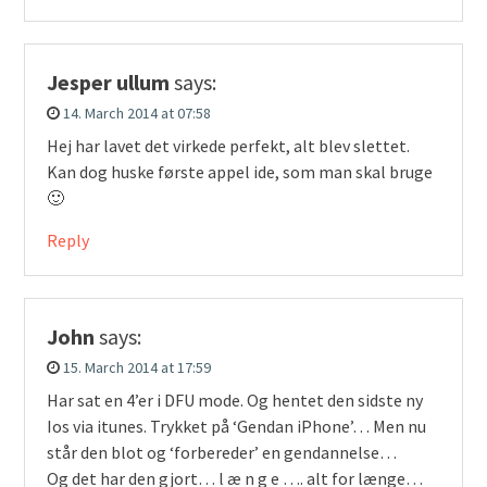
Jesper ullum
says:
14. March 2014 at 07:58
Hej har lavet det virkede perfekt, alt blev slettet.
Kan dog huske første appel ide, som man skal bruge
🙂
Reply
John
says:
15. March 2014 at 17:59
Har sat en 4’er i DFU mode. Og hentet den sidste ny
Ios via itunes. Trykket på ‘Gendan iPhone’… Men nu
står den blot og ‘forbereder’ en gendannelse…
Og det har den gjort… l æ n g e …. alt for længe…