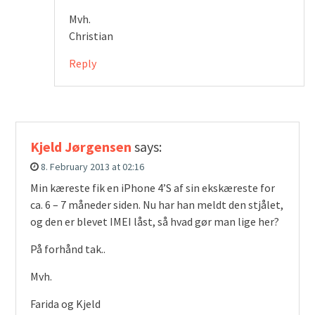
Mvh.
Christian
Reply
Kjeld Jørgensen
says:
8. February 2013 at 02:16
Min kæreste fik en iPhone 4’S af sin ekskæreste for
ca. 6 – 7 måneder siden. Nu har han meldt den stjålet,
og den er blevet IMEI låst, så hvad gør man lige her?
På forhånd tak..
Mvh.
Farida og Kjeld