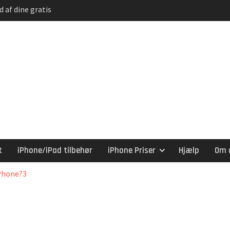
d af dine gratis
iPhone
e – Stærk
t
iPhone/iPad tilbehør
iPhone Priser
Hjælp
Om 
Phone?3