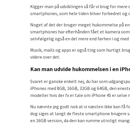
Kigger man på udviklingen så får vi brug for mere 
smartphones, som hele tiden bliver forbedret og o
Noget af det der bruger meget hukommelse på en 
smartphones har efterhånden fået et kamera som ta
selvfølgelig også en del mere end førhen i og med 
Musik, mails og apps er også ting som hurtigt br
videre over det.
Kan man udvide hukommelsen i en iPh
Svaret er ganske enkelt nej, du har som udgangsp
iPhones med 8GB, 16GB, 32GB og 64GB, den eneste 
modeller hvis der fx er tale om iPhone 4S er selve
Nu nævnte jeg godt nok at vi næsten ikke kan få fo
dog siges at langt de fleste smartphone brugere s
en 16GB version, da den kan rumme utroligt mange 