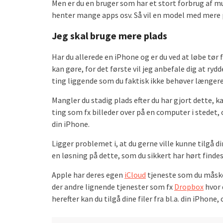
Men er du en bruger som har et stort forbrug af mu
henter mange apps osv. Så vil en model med mere 
Jeg skal bruge mere plads
Har du allerede en iPhone og er du ved at løbe tør fo
kan gøre, for det første vil jeg anbefale dig at ry
ting liggende som du faktisk ikke behøver længere
Mangler du stadig plads efter du har gjort dette, k
ting som fx billeder over på en computer i stedet, 
din iPhone.
Ligger problemet i, at du gerne ville kunne tilgå din
en løsning på dette, som du sikkert har hørt findes
Apple har deres egen
iCloud
tjeneste som du måske 
der andre lignende tjenester som fx
Dropbox
hvor d
herefter kan du tilgå dine filer fra bl.a. din iPhone