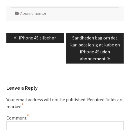
Abonnementer
Post
Previous
Next
iPhone 4S tilbehør
Sandheden bag om det
navigation
post:
post:
kan betale sig at købe en
iPhone 4S uden
abonnement
Leave a Reply
Your email address will not be published.
Required fields are
*
marked
*
Comment